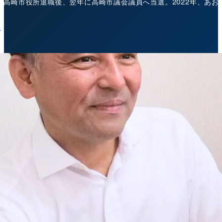
年に高崎市役所退職後、翌年に高崎市議会議員へ当選。2022年、あ
/