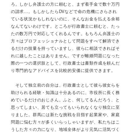
ろ。しかし弁護士の方に頼むと、まず着手金で数十万円
の請求…。もしかしたらDVなどで命の危機にさらされ
ている状況かもしれないのに、そんなお金を払える余裕
なんてないわけです。ところが行政書士に頼むと、たっ
たの数万円で対応してくれるんです。もちろん弁護士の
方々はプロフェッショナルとして問題をすべて解消でき
るだけの技量を持っていますし、彼らに相談できればそ
れに越したことはありません。ですが離婚問題になった
際の一つの選択肢として、行政書士は書類作成を頼んだ
り専門的なアドバイスを比較的安価に提供できます。
そして独立前の自分は、行政書士として彼ら彼女らを
助けられる経験・知識は十分あるのに、市役所に長く務
めているだけのおじさん。ふと、何してるんだろう、と
思ってしまい、居ても立ってもいられなくなり独立に至
りました。群馬には新たな挑戦を目指す起業家や、家庭
問題に悩む方々が多くいらっしゃいますが、私たちはこ
うした方々の力になり、地域全体がより元気に活気づく