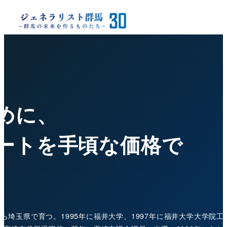
めに、
ートを手頃な価格で
所
ら埼玉県で育つ。1995年に福井大学、1997年に福井大学大学院