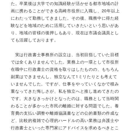
た。卒業後は大学での知識経験が活かせる都市地域の計
画に携わることができる高崎市役所に入職し、20年以上
にわたって勤務してきました。その後、職務中に得た経
験などを地域のために活用していきたいという思いがあ
り、地域の皆様の後押しもあり、現在は市議会議員とし
ても活躍しております。
実は行政書士事務所の設立は、当初目指していた目標
では全くありませんでした。業務上の一環として市役所
在職中に行政書士の資格を取りはしたものの、もちろん
副業はできませんし、独立なんて1ミリたりとも考えて
いませんでした。ですが、仕事をやっていくなかで積み
重なってきた悔しさが、私を独立へと推し進めてきたの
です。大きなきっかけとなったのは、職務として当時関
わることが多かった市民の離婚に対する問題でした。養
育費の支払い調整や離婚協議書などの公的書類の作成な
ど、比較的複雑で心理的ハードルの高い業務は弁護士や
行政書士といった専門家にアドバイスを求めるべきとこ