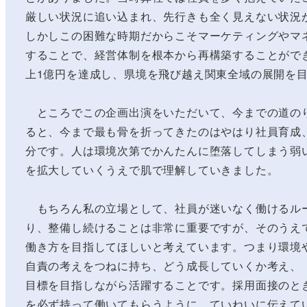
厳しい状況に追い込まれ、先行きも全く見えない状況
しかしこの困難な時期だからこそマーケティングやマ
することで、経営体制を根本から再構築することがで
上1億円を達成し、県境を飛び越え関東全域の展開を
ところでこの企画出演をいただいて、今までの道の
ると、今まで最も骨を折ってきたのはやはり社員育成
分です。人は環境次第でかんたんに堕落してしまう弱
を拡大していくうえで肌で理解していきました。
もちろん私の立場として、社員が迷いなく働けるル
り、整備し続けることは非常に重要ですが、そのうえ
働き方を目指してほしいと考えています。つまり環境
自責の考えをつねに持ち、どう成長していくか考え、
目標を目指しながら活躍することです。採用面接のと
を必ず持って働いてもらうように、ていねいに伝えてい