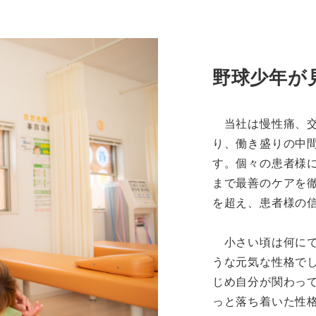
野球少年が
当社は慢性痛、交
り、働き盛りの中
す。個々の患者様
まで最善のケアを徹
を超え、患者様の
小さい頃は何にで
うな元気な性格で
じめ自分が関わっ
っと落ち着いた性