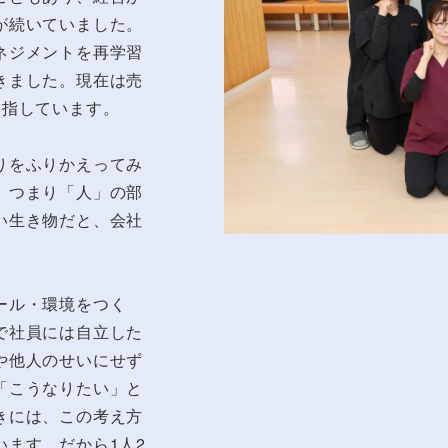
が続いていました。
ネジメントを再学習
きました。現在は売
目指しています。
りをふりかえってみ
、つまり「人」の部
い生き物だと、会社
ール・環境をつく
で社員には自立した
や他人のせいにせず
「こうなりたい」と
きには、この考え方
ます。だから1人2